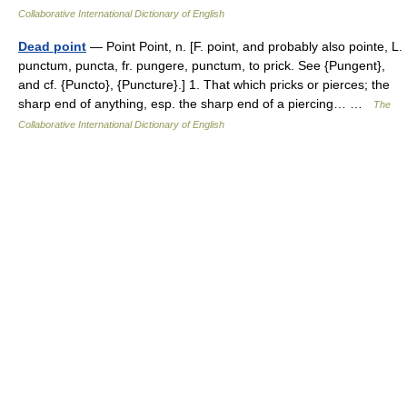
Collaborative International Dictionary of English
Dead point
— Point Point, n. [F. point, and probably also pointe, L.
punctum, puncta, fr. pungere, punctum, to prick. See {Pungent},
and cf. {Puncto}, {Puncture}.] 1. That which pricks or pierces; the
sharp end of anything, esp. the sharp end of a piercing… …
The
Collaborative International Dictionary of English