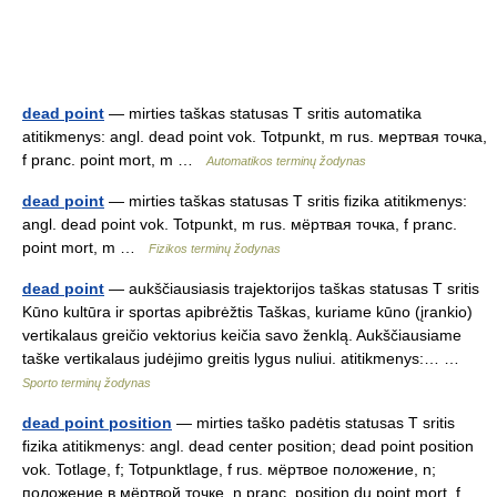
dead point
— mirties taškas statusas T sritis automatika
atitikmenys: angl. dead point vok. Totpunkt, m rus. мертвая точка,
f pranc. point mort, m …
Automatikos terminų žodynas
dead point
— mirties taškas statusas T sritis fizika atitikmenys:
angl. dead point vok. Totpunkt, m rus. мёртвая точка, f pranc.
point mort, m …
Fizikos terminų žodynas
dead point
— aukščiausiasis trajektorijos taškas statusas T sritis
Kūno kultūra ir sportas apibrėžtis Taškas, kuriame kūno (įrankio)
vertikalaus greičio vektorius keičia savo ženklą. Aukščiausiame
taške vertikalaus judėjimo greitis lygus nuliui. atitikmenys:… …
Sporto terminų žodynas
dead point position
— mirties taško padėtis statusas T sritis
fizika atitikmenys: angl. dead center position; dead point position
vok. Totlage, f; Totpunktlage, f rus. мёртвое положение, n;
положение в мёртвой точке, n pranc. position du point mort, f …