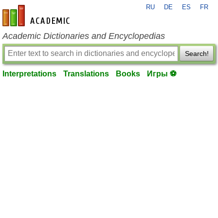
RU
DE
ES
FR
en-academic.com
Academic Dictionaries and Encyclopedias
Search!
Interpretations
Translations
Books
Игры ⚽