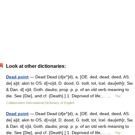
Look at other dictionaries:
Dead point
— Dead Dead (d[e^]d), a. [OE. ded, dead, deed, AS.
de[ a]d; akin to OS. d[=o]d, D. dood, G. todt, tot, Icel. dau[eth]r, Sw.
& Dan. d[ o]d, Goth. daubs; prop. p. p. of an old verb meaning to
die. See {Die}, and cf. {Death}.] 1. Deprived of life;… …
The
Collaborative International Dictionary of English
Dead point
— Dead Dead (d[e^]d), a. [OE. ded, dead, deed, AS.
de[ a]d; akin to OS. d[=o]d, D. dood, G. todt, tot, Icel. dau[eth]r, Sw.
& Dan. d[ o]d, Goth. daubs; prop. p. p. of an old verb meaning to
die. See {Die}, and cf. {Death}.] 1. Deprived of life;… …
The