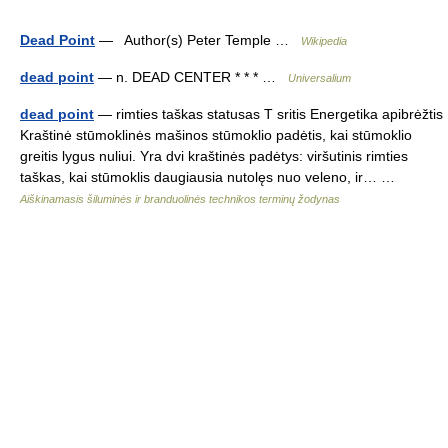
Dead Point
— Author(s) Peter Temple …
Wikipedia
dead point
— n. DEAD CENTER * * * …
Universalium
dead point
— rimties taškas statusas T sritis Energetika apibrėžtis
Kraštinė stūmoklinės mašinos stūmoklio padėtis, kai stūmoklio
greitis lygus nuliui. Yra dvi kraštinės padėtys: viršutinis rimties
taškas, kai stūmoklis daugiausia nutolęs nuo veleno, ir… …
Aiškinamasis šiluminės ir branduolinės technikos terminų žodynas