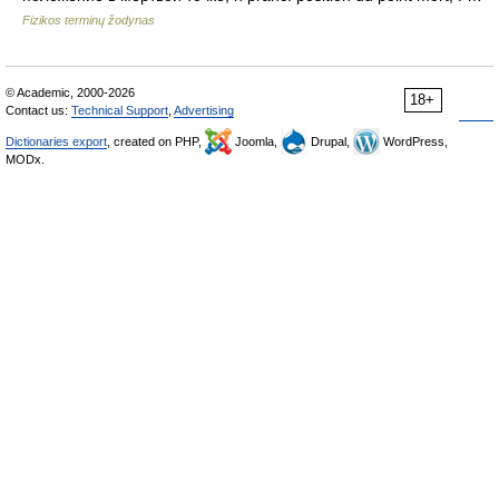
Fizikos terminų žodynas
© Academic, 2000-2026
18+
Contact us:
Technical Support
,
Advertising
Dictionaries export
, created on PHP,
Joomla,
Drupal,
WordPress,
MODx.