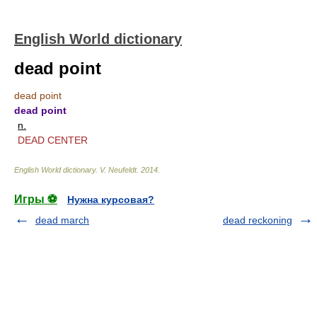
English World dictionary
dead point
dead point
dead point
n.
DEAD CENTER
English World dictionary
.
V. Neufeldt
.
2014
.
Игры ⚽
Нужна курсовая?
dead march
dead reckoning